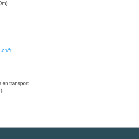
00m)
.ch/fr
 en transport
).