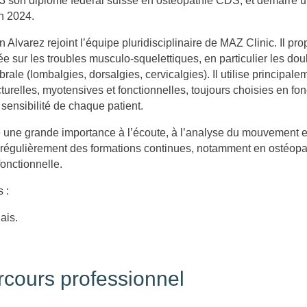
23 son diplôme fédéral suisse en ostéopathie CDS, et démarre un
n 2024.
 Alvarez rejoint l’équipe pluridisciplinaire de MAZ Clinic. Il pr
e sur les troubles musculo-squelettiques, en particulier les do
brale (lombalgies, dorsalgies, cervicalgies). Il utilise principal
turelles, myotensives et fonctionnelles, toujours choisies en fo
 sensibilité de chaque patient.
 une grande importance à l’écoute, à l’analyse du mouvement et
it régulièrement des formations continues, notamment en ostéopat
onctionnelle.
 :
ais.
cours professionnel