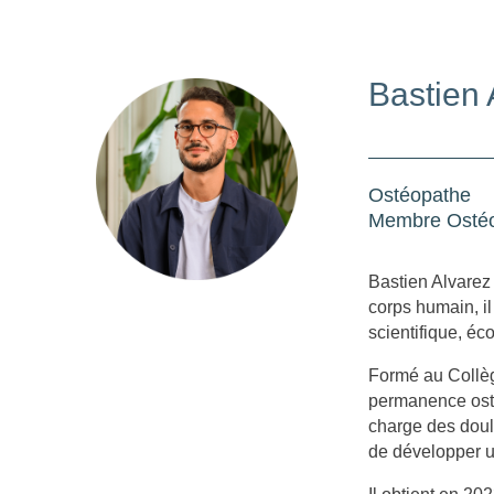
Bastien 
Ostéopathe
Membre Ostéo
Bastien Alvarez
corps humain, il
scientifique, éc
Formé au Collèg
permanence osté
charge des doul
de développer u