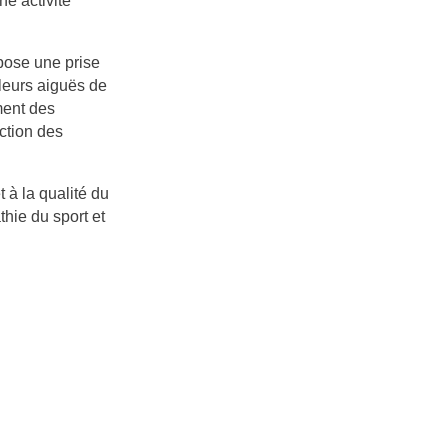
e activité
opose une prise
uleurs aiguës de
ement des
nction des
 à la qualité du
hie du sport et