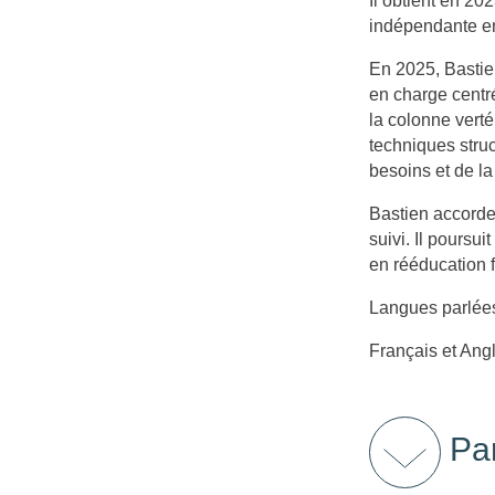
Il obtient en 20
indépendante e
En 2025, Bastien
en charge centré
la colonne verté
techniques struc
besoins et de la
Bastien accorde
suivi. Il poursu
en rééducation f
Langues parlées
Français et Angl
Par