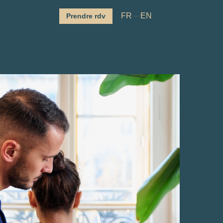
FR
–
EN
Prendre rdv