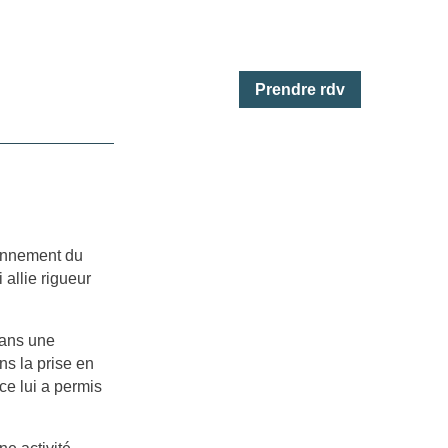
Prendre rdv
ionnement du
 allie rigueur
dans une
s la prise en
ce lui a permis