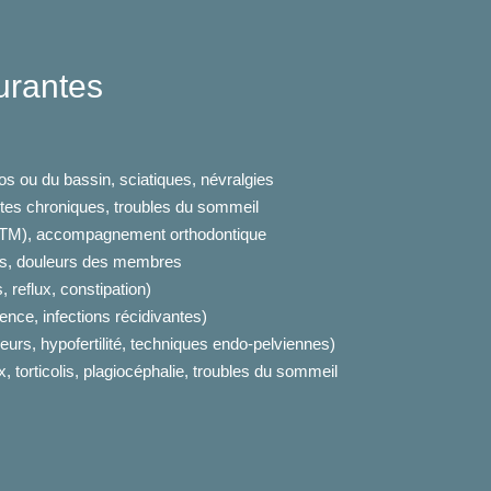
urantes
os ou du bassin, sciatiques, névralgies
ites chroniques, troubles du sommeil
(ATM), accompagnement orthodontique
tes, douleurs des membres
, reflux, constipation)
nence, infections récidivantes)
eurs, hypofertilité, techniques endo-pelviennes)
x, torticolis, plagiocéphalie, troubles du sommeil